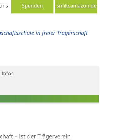
 uns
Spenden
smile.amazon.de
chaftsschule in freier Trägerschaft
 Infos
haft – ist der Trägerverein