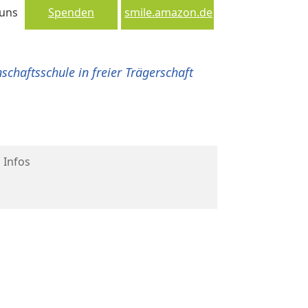
 uns
Spenden
smile.amazon.de
chaftsschule in freier Trägerschaft
 Infos